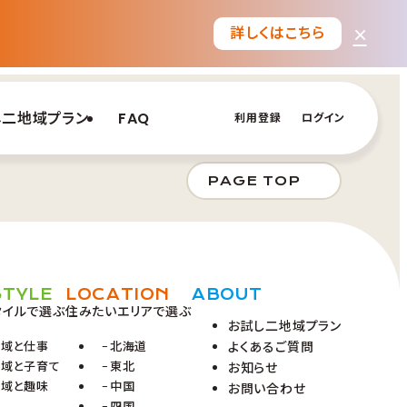
×
詳しくはこちら
し二地域プラン
FAQ
利用登録
ログイン
PAGE TOP
STYLE
LOCATION
ABOUT
タイルで選ぶ
住みたいエリアで選ぶ
お試し二地域プラン
地域と仕事
北海道
よくあるご質問
地域と子育て
東北
お知らせ
地域と趣味
中国
お問い合わせ
四国