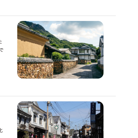
た
で
で
化