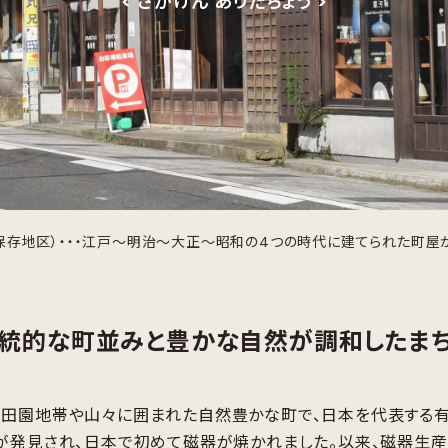
< さがけん ありたちょう >
存地区）・・・江戸～明治～大正～昭和の4つの時代に建てられた町屋
統的な町並みと豊かな自然が調和したまち
田園地帯や山々に囲まれた自然豊かな町で、日本を代表する有田
が発見され、日本で初めて磁器が焼かれました。以来、磁器生