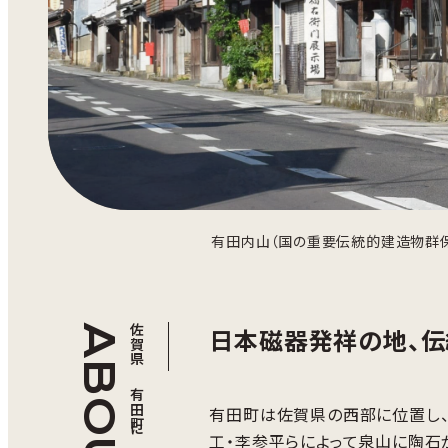
有田内山（国の重要伝統的建造物群保
ABOUT
佐賀県 有田町について
日本磁器発祥の地、伝
有田町は佐賀県の西部に位置し、
工・李参平らによって泉山に陶石