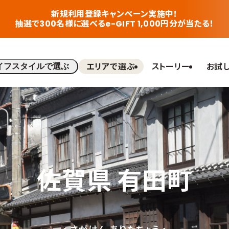
新規利用登録キャンペーン実施中！
抽選で300名様に選べるe-GIFT 1,000円分が当たる！
エリアで選ぶ
ストーリー
お試
イフスタイルで選ぶ
佐賀県 有田町