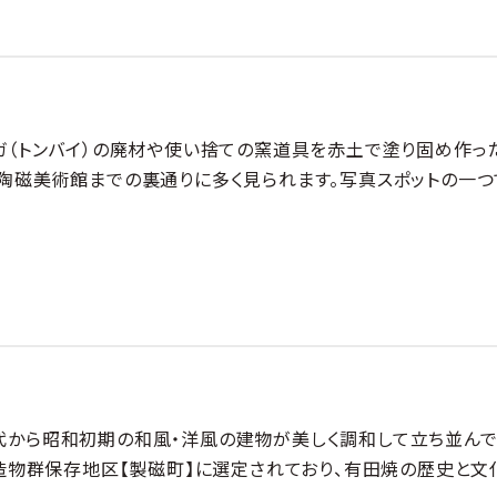
ガ（トンバイ）の廃材や使い捨ての窯道具を赤土で塗り固め作っ
陶磁美術館までの裏通りに多く見られます。写真スポットの一つ
代から昭和初期の和風・洋風の建物が美しく調和して立ち並ん
建造物群保存地区【製磁町】に選定されており、有田焼の歴史と文