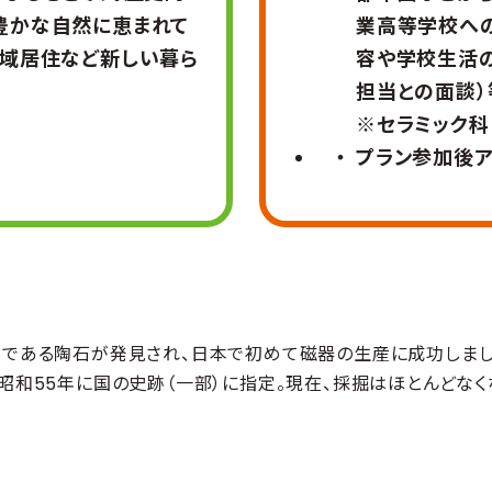
豊かな自然に恵まれて
業高等学校への
地域居住など新しい暮ら
容や学校生活
担当との面談
※セラミック科
プラン参加後
料である陶石が発見され、日本で初めて磁器の生産に成功しま
昭和55年に国の史跡（一部）に指定。現在、採掘はほとんどなく