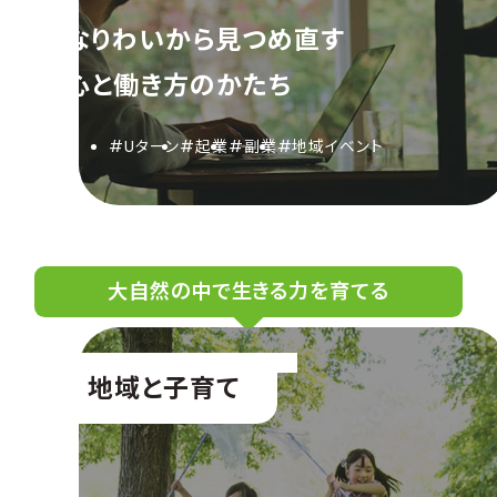
なりわいから見つめ直す
心と働き方のかたち
#Uターン
#起業
#副業
#地域イベント
大自然の中で生きる力を育てる
地域と子育て