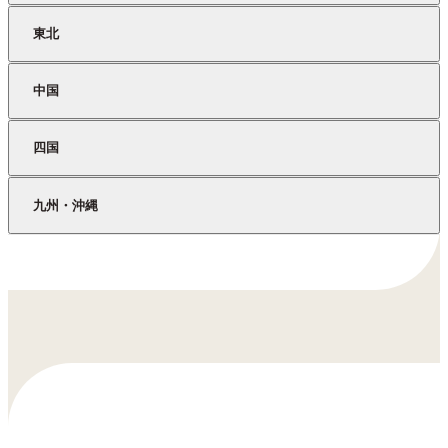
東北
北海道
釧路市
中国
青森県
黒石市
北海道
中富良野町
四国
鳥取県
米子市
山形県
酒田市
九州・沖縄
香川県
観音寺市
北海道
中川町
鳥取県
智頭町
佐賀県
神埼市
高知県
2町訪問(安田町 大豊町 仁淀川町
鳥取県
北栄町
梼原町)
佐賀県
有田町
島根県
江津市
高知県
馬路村