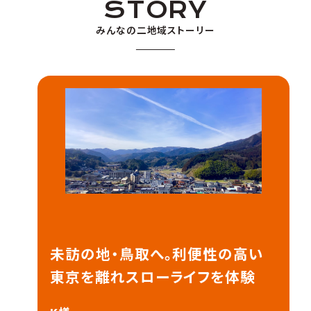
鹿児島県
鹿児島市
STORY
みんなの二地域ストーリー
山口県
岩国市
高知県
本山町
高知県
大川村
未訪の地・鳥取へ。利便性の高い
東京を離れスローライフを体験