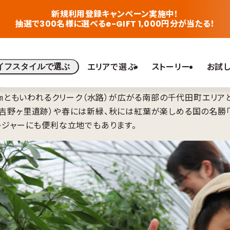
新規利用登録キャンペーン実施中！
抽選で300名様に選べるe-GIFT 1,000円分が当たる！
エリアで選ぶ
ストーリー
お試
イフスタイルで選ぶ
賀県東部の人口約３万人のまちです。市内は山間部が広がる北
0㎞ともいわれるクリーク（水路）が広がる南部の千代田町エリアと
野ヶ里遺跡）や春には新緑、秋には紅葉が楽しめる国の名勝「
レジャーにも便利な立地でもあります。