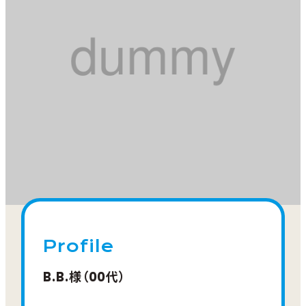
Profile
B.B.様（00代）